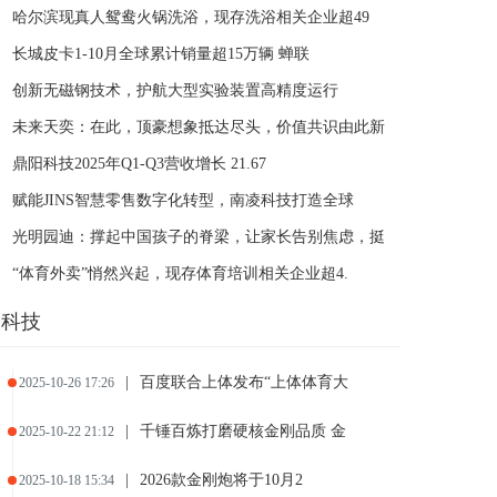
哈尔滨现真人鸳鸯火锅洗浴，现存洗浴相关企业超49
长城皮卡1-10月全球累计销量超15万辆 蝉联
创新无磁钢技术，护航大型实验装置高精度运行
未来天奕：在此，顶豪想象抵达尽头，价值共识由此新
鼎阳科技2025年Q1-Q3营收增长 21.67
赋能JINS智慧零售数字化转型，南凌科技打造全球
光明园迪：撑起中国孩子的脊梁，让家长告别焦虑，挺
“体育外卖”悄然兴起，现存体育培训相关企业超4.
科技
|
百度联合上体发布“上体体育大
2025-10-26 17:26
|
千锤百炼打磨硬核金刚品质 金
2025-10-22 21:12
|
2026款金刚炮将于10月2
2025-10-18 15:34