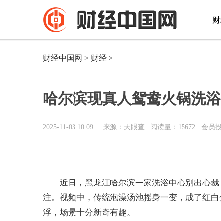
财
财经中国网
>
财经
>
哈尔滨现真人鸳鸯火锅洗浴
2025-11-03 10:09
来源：天眼查
阅读量：15672 会员
近日，黑龙江哈尔滨一家洗浴中心别出心裁
注。视频中，传统泡澡汤池摇身一变，成了红白
浮，场景十分新奇有趣。