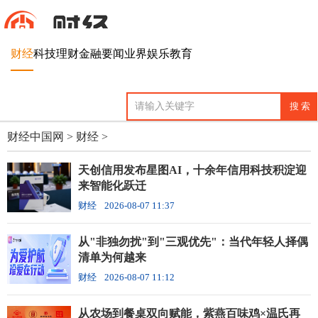
财经
科技
理财
金融
要闻
业界
娱乐
教育
财经中国网
>
财经
>
天创信用发布星图AI，十余年信用科技积淀迎
来智能化跃迁
财经
2026-08-07 11:37
从"非独勿扰"到"三观优先"：当代年轻人择偶
清单为何越来
财经
2026-08-07 11:12
从农场到餐桌双向赋能，紫燕百味鸡×温氏再