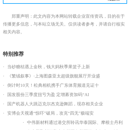
郑重声明：此文内容为本网站转载企业宣传资讯，目的在于
传播更多信息，与本站立场无关。仅供读者参考，并请自行核实
相关内容。
特别推荐
·
当砂糖桔遇上金秋，钱大妈秋季果篮子上新
·
《繁绒叙事》·上海图森亚太超级旗舰展厅开业盛
·
倒计时10天！松典相机携手广东体育频道见证十
·
国发股份三季度扭亏为盈 定增募资加码“AI
·
国产机器人大跳迈克尔杰克逊舞蹈，现存相关企业
·
安博会天视通“惊吓”破局，攻克“四无”极端安
·
中伟新材料通过港交所聆讯华泰国际、摩根士丹利