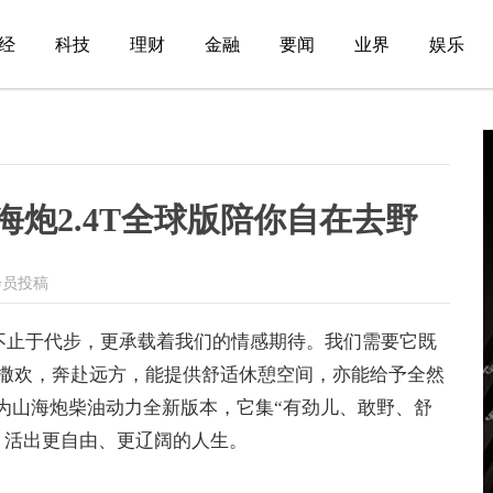
经
科技
理财
金融
要闻
业界
娱乐
山海炮2.4T全球版陪你自在去野
会员投稿
已不止于代步，更承载着我们的情感期待。我们需要它既
撒欢，奔赴远方，能提供舒适休憩空间，亦能给予全然
作为山海炮柴油动力全新版本，它集“有劲儿、敢野、舒
，活出更自由、更辽阔的人生。