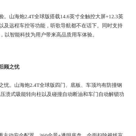
海炮2.4T全球版搭载14.6英寸全触控大屏+12.3英
以及远程车控等功能，听歌导航都不在话下。同时支持
车互联，以智能科技为用户带来高品质用车体验。
后顾之忧
忧。山海炮2.4T全球版四门、底板、车顶均有防撞钢
可压溃式吸能转向柱以及碰撞自动断油和车门自动解锁功
多重主动安全配置。360全景+透明底盘，全面扫除视线盲