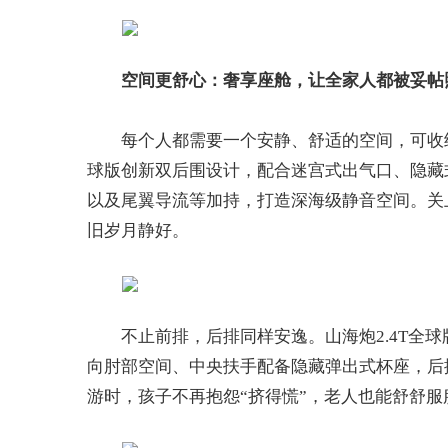
空间更
舒
心：奢享座舱，
让全家人都
被
妥帖
每个人都需要一个安静、舒适的空间，可收纳
球版创新双后围设计，配合迷宫式出气口、隐藏
以及尾翼导流等加持，打造深海级静音空间。关
旧岁月静好。
不止前排，后排同样安逸。山海炮2.4T全球
向肘部空间、中央扶手配备隐藏弹出式杯座，后
游时，孩子不再抱怨“挤得慌”，老人也能舒舒服