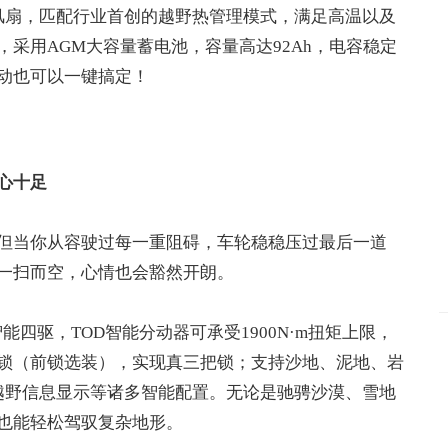
热风扇，匹配行业首创的越野热管理模式，满足高温以及
采用AGM大容量蓄电池，容量高达92Ah，电容稳定
动也可以一键搞定！
心十足
但当你从容驶过每一重阻碍，车轮稳稳压过最后一道
一扫而空，心情也会豁然开朗。
k智能四驱，TOD智能分动器可承受1900N·m扭矩上限，
锁（前锁选装），实现真三把锁；支持沙地、泥地、岩
越野信息显示等诸多智能配置。无论是驰骋沙漠、雪地
也能轻松驾驭复杂地形。