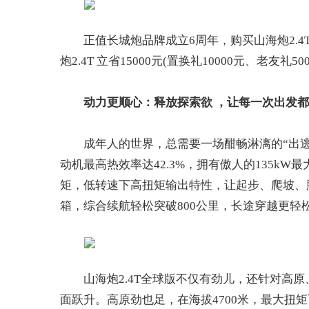
正值长城炮品牌成立6周年，购买山海炮2.
炮2.4T 立省15000元(置换礼10000元、老友
动力更
顺
心：
释放探索欲
，让每一次出发都
成年人的世界，总需要一场酣畅淋漓的“出逃”。
动机最高热效率达42.3%，拥有傲人的135kW最
矩，低转速下高扭矩输出特性，让起步、爬坡、
箱，综合续航轻松突破800公里，长途穿越更轻
山海炮2.4T全球版不仅有劲儿，还针对高
面跃升。高原劲也足，在海拔4700米，最大扭矩