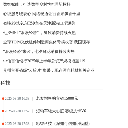
数智赋能，打造数字乡村“智”理新标杆
心级服务暖农心 网络畅通让百香果飘香千里
49吨老挝冷冻巴沙鱼在天津新港口岸通关
七夕催生“浪漫经济” ，餐饮消费持续火热
全球TOP4光伏组件制造商集体亏损收官 我国现存
“浪漫经济”来袭，七夕鲜花消费持续火热
中信百信银行2025年上半年总资产规模增至119
贵州首开省级“云胶片”集采，现存医疗耗材相关企业
科技
|
老友增换购立省15000元
2025-08-30 16:38
|
短轴车轻大心脏 赛级皮卡V6
2025-08-30 12:52
|
彩智科技（深知可信知识模型）
2025-08-20 17:38