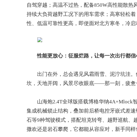
自驾穿越；高温不过热，配备850W高性能散
持续大负荷越野工况下的用车需求；高寒轻松着，
性、低温可靠性更高，即使面对北方寒冬，冷启
性能
更放心：征服烂路，让
每一次出行都
信
出门在外，总会遇见风霜雨雪、泥泞坑洼。
坎，天地开阔，风景尽收眼底——那一刻，疲惫
山海炮2.4T全球版搭载博格华纳4A+Mloc
集成机械锁止结构，叠加前后桥电控牙嵌式差速
石等9种驾驶模式，搭配坦克转弯、越野巡航、
撒欢还是岩石攀爬，它都能从容应对，新手同样