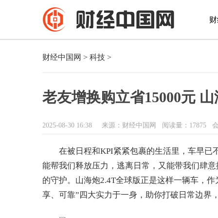
财
财经中国网
>
科技
>
老友增换购立省15000元 
2025-08-30 16:38
来源：财经中国网
阅读量：17875 
在被日程和KPI紧紧包裹的生活里，车早
能帮我们释放压力，逃离日常，又能带我们肆意
的守护。山海炮2.4T全球版正是这样一辆车，
享、可靠”四大实力于一身，助你打破日常边界