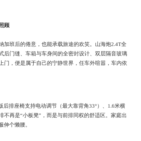
照顾
加班后的倦意，也能承载旅途的欢笑。山海炮2.4T全
式后门缝、车箱与车身间的全密封设计、双层隔音玻璃
上门，便是属于自己的宁静世界，任车外喧嚣，车内依
版后排座椅支持电动调节（最大靠背角33°）、1.6米横
排不再是“小板凳”，而是与前排同权的舒适区。家庭出
服伸个懒腰。