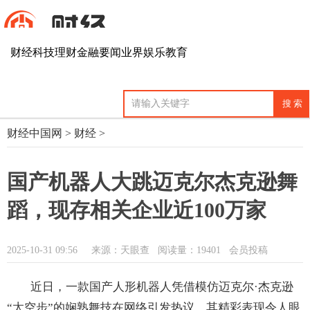
财经
科技
理财
金融
要闻
业界
娱乐
教育
财经中国网
>
财经
>
国产机器人大跳迈克尔杰克逊舞
蹈，现存相关企业近100万家
2025-10-31 09:56
来源：天眼查
阅读量：19401 会员投稿
近日，一款国产人形机器人凭借模仿迈克尔·杰克逊
“太空步”的娴熟舞技在网络引发热议，其精彩表现令人眼