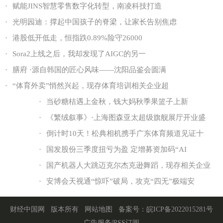
·
赋能JINS智慧零售数字化转型，南凌科技打造
·
光明园迪：撑起中国孩子的脊梁，让家长告别焦虑
·
港股低开低走，恒指跌0.89%险守26000
·
Sora2上线之后，我却发现了AIGC的另一
·
膳府 ·源自韩国的匠心风味——沈阳品鉴会圆满
·
“体育外卖”悄然兴起，现存体育培训相关企业超
·
当砂糖桔遇上金秋，钱大妈秋季果篮子上新
·
《繁绒叙事》·上海图森亚太超级旗舰展厅开业盛
·
倒计时10天！松典相机携手广东体育频道见证十
·
国发股份三季度扭亏为盈 定增募资加码“AI
·
国产机器人大跳迈克尔杰克逊舞蹈，现存相关企业
·
安博会天视通“惊吓”破局，攻克“四无”极端安
财经中国网
版本所有
网站地图
备案号：
皖ICP备2022015281号
广告服务
|
RSS订阅