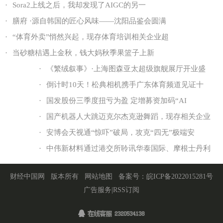
·
Sora2上线之后，我却发现了AIGC的另一
·
膳府 ·源自韩国的匠心风味——沈阳品鉴会圆满
·
“体育外卖”悄然兴起，现存体育培训相关企业超
·
当砂糖桔遇上金秋，钱大妈秋季果篮子上新
·
《繁绒叙事》·上海图森亚太超级旗舰展厅开业盛
·
倒计时10天！松典相机携手广东体育频道见证十
·
国发股份三季度扭亏为盈 定增募资加码“AI
·
国产机器人大跳迈克尔杰克逊舞蹈，现存相关企业
·
安博会天视通“惊吓”破局，攻克“四无”极端安
·
中伟新材料通过港交所聆讯华泰国际、摩根士丹利
财经中国网
版本所有
网站地图
备案号：
皖ICP备2022015281号
广告服务
|
RSS订阅