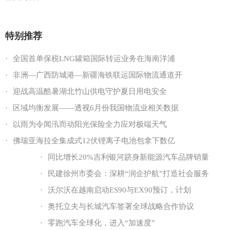
特别推荐
·
全国首单保税LNG罐箱国际转运业务在海南洋浦
·
非洲—广西防城港—新疆海铁联运国际物流通道开
·
迎战高温酷暑湖北竹山供电守护夏日用电安全
·
区域均衡发展——透视6月份我国物流业相关数据
·
以雨为令闻汛而动阳光保险全力应对极端天气
·
佛瑞亚海拉全集成式12伏锂离子电池包拿下数亿
·
同比增长20%吉利银河跻身新能源汽车品牌销量
·
民建徐州市委会：深耕“润企护航”打造社会服务
·
沃尔沃在越南启动ES90与EX90预订，计划
·
奥托立夫与长城汽车签署全球战略合作协议
·
零跑汽车全球化，进入“加速度”