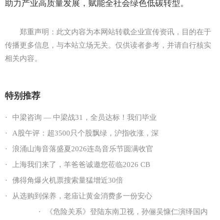
助力产业高质量发展，赋能全社会绿色低碳转型。
郑重声明：此文内容为本网站转载企业宣传资讯，目的在于
传播更多信息，与本站立场无关。仅供读者参考，并请自行核实
相关内容。
特别推荐
·
中梁咨询 — 中梁战31，全员达标！我们毕业
·
A股午评：超3500只个股飘绿，沪指收涨，深
·
浪涌山海音落盛夏2026连岛音乐节圆满收官
·
上海我们来了，羊爸爸诚邀您莅临2026 CB
·
佛得角爆火机票搜索量猛增近30倍
·
从选购到保养，老庙让黄金消费多一份安心
·
《危险关系》登陆东南卫视，孙俪吴慷仁演绎国内