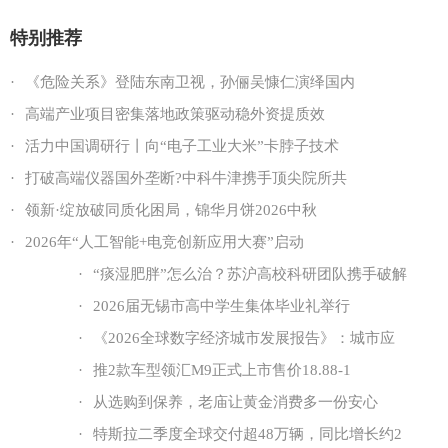
特别推荐
·
《危险关系》登陆东南卫视，孙俪吴慷仁演绎国内
·
高端产业项目密集落地政策驱动稳外资提质效
·
活力中国调研行丨向“电子工业大米”卡脖子技术
·
打破高端仪器国外垄断?中科牛津携手顶尖院所共
·
领新·绽放破同质化困局，锦华月饼2026中秋
·
2026年“人工智能+电竞创新应用大赛”启动
·
“痰湿肥胖”怎么治？苏沪高校科研团队携手破解
·
2026届无锡市高中学生集体毕业礼举行
·
《2026全球数字经济城市发展报告》：城市应
·
推2款车型领汇M9正式上市售价18.88-1
·
从选购到保养，老庙让黄金消费多一份安心
·
特斯拉二季度全球交付超48万辆，同比增长约2