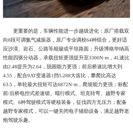
更重要的是，车辆性能进一步越级进化：原厂搭载双
向8段可调氮气减振器，原厂专业调校64种组合，更好适
应沙漠、岩石、公路等颠簸或平坦路面；升级博格华纳高
性能四驱分动器，承载扭矩更强提升至3300N·m，4L速比
由2.48提升为2.64，脱困能力更强；前后桥速比增大到
4.55，配合9AT变速器1挡5.288大齿比，攀爬比高达
63.5，单轮最大扭矩可达6872N·m，爬坡能力更强；标配
前/后桥电控式差速锁、蠕行模式、坦克转弯、越野专家
模式、6种驾驶模式等硬核装备，征伐四方无压力；配备
越野专家模式，可以一键关闭电子辅助设备，满足越野老
炮驾驶乐趣。