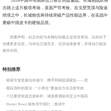
2026中国环塔国际拉力赛正热血鏖战。长城炮战队再
次踏上这片极境考场，直面严苛考验。在戈壁荒漠与险途
绝境之中，长城炮也将持续突破产品性能边界，在实战中
磨砺中国皮卡的硬核品质。
郑重声明：此文内容为本网站转载企业宣传资讯，目的在于
传播更多信息，与本站立场无关。仅供读者参考，并请自行核实
相关内容。
特别推荐
·
斩获华龙奖最佳存储卡，携手阿根廷国家队——雷
·
顺应四时的算法：“小养生”要做东方生活哲学的
·
十亿重资筑就北派标杆：滹源黄酒如何定义中国高
·
Hunter Bown 鲸鱼哥中国行，推动中