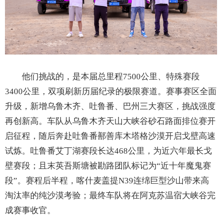
他们挑战的，是本届总里程7500公里、特殊赛段
3400公里，双项刷新历届纪录的极限赛道。赛事赛区全面
升级，新增乌鲁木齐、吐鲁番、巴州三大赛区，挑战强度
再创新高。车队从乌鲁木齐天山大峡谷砂石路面排位赛开
启征程，随后奔赴吐鲁番鄯善库木塔格沙漠开启戈壁高速
试炼。吐鲁番艾丁湖赛段长达468公里，为近六年最长戈
壁赛段；且末英吾斯塘被勘路团队标记为“近十年魔鬼赛
段”。赛程后半程，喀什麦盖提N39连绵巨型沙山带来高
淘汰率的纯沙漠考验；最终车队将在阿克苏温宿大峡谷完
成赛事收官。