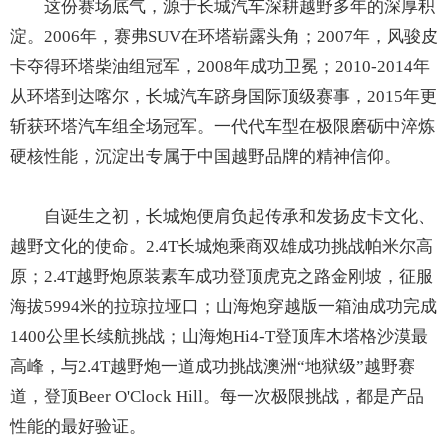
这份赛场底气，源于长城汽车深耕越野多年的深厚积
淀。2006年，赛弗SUV在环塔崭露头角；2007年，风骏皮
卡夺得环塔柴油组冠军，2008年成功卫冕；2010-2014年
从环塔到达喀尔，长城汽车跻身国际顶级赛事，2015年更
斩获环塔汽车组全场冠军。一代代车型在极限磨砺中淬炼
硬核性能，沉淀出专属于中国越野品牌的精神信仰。
自诞生之初，长城炮便肩负起传承和发扬皮卡文化、
越野文化的使命。2.4T长城炮乘商双雄成功挑战帕米尔高
原；2.4T越野炮原装素车成功登顶虎克之路金刚坡，征服
海拔5994米的拉琼拉垭口；山海炮穿越版一箱油成功完成
1400公里长续航挑战；山海炮Hi4-T登顶库木塔格沙漠最
高峰，与2.4T越野炮一道成功挑战澳洲“地狱级”越野赛
道，登顶Beer O'Clock Hill。每一次极限挑战，都是产品
性能的最好验证。