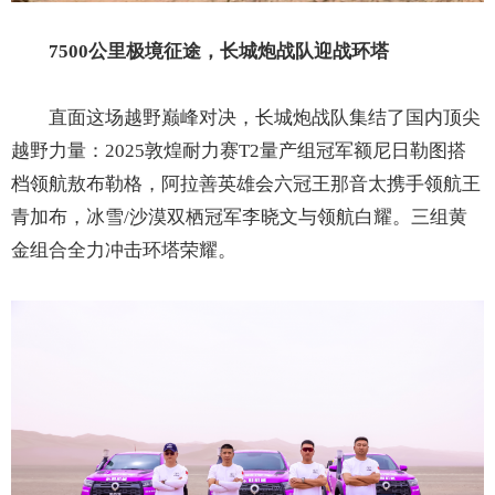
7500公里极境征途，长城炮战队迎战环塔
直面这场越野巅峰对决，长城炮战队集结了国内顶尖
越野力量：2025敦煌耐力赛T2量产组冠军额尼日勒图搭
档领航敖布勒格，阿拉善英雄会六冠王那音太携手领航王
青加布，冰雪/沙漠双栖冠军李晓文与领航白耀。三组黄
金组合全力冲击环塔荣耀。