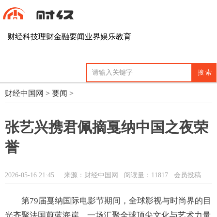
财经
科技
理财
金融
要闻
业界
娱乐
教育
财经中国网
>
要闻
>
张艺兴携君佩摘戛纳中国之夜荣
誉
2026-05-16 21:45
来源：财经中国网
阅读量：11817 会员投稿
第79届戛纳国际电影节期间，全球影视与时尚界的目
光齐聚法国蔚蓝海岸，一场汇聚全球顶尖文化与艺术力量