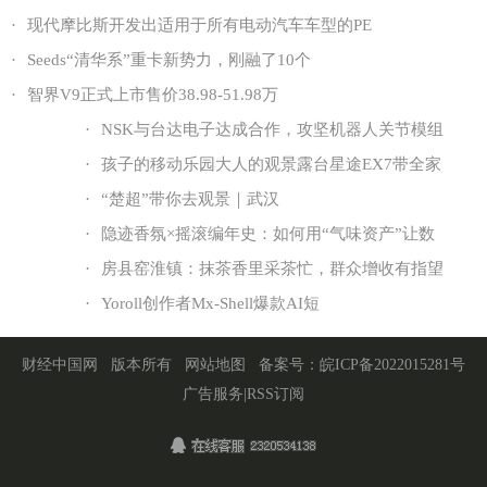
·
现代摩比斯开发出适用于所有电动汽车车型的PE
·
Seeds“清华系”重卡新势力，刚融了10个
·
智界V9正式上市售价38.98-51.98万
·
NSK与台达电子达成合作，攻坚机器人关节模组
·
孩子的移动乐园大人的观景露台星途EX7带全家
·
“楚超”带你去观景｜武汉
·
隐迹香氛×摇滚编年史：如何用“气味资产”让数
·
房县窑淮镇：抹茶香里采茶忙，群众增收有指望
·
Yoroll创作者Mx-Shell爆款AI短
财经中国网
版本所有
网站地图
备案号：
皖ICP备2022015281号
广告服务
|
RSS订阅