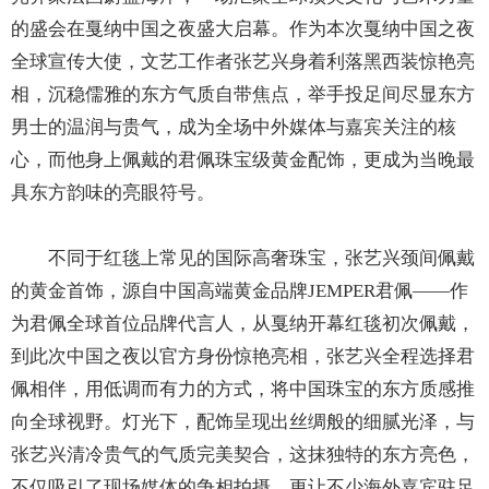
的盛会在戛纳中国之夜盛大启幕。作为本次戛纳中国之夜
全球宣传大使，文艺工作者张艺兴身着利落黑西装惊艳亮
相，沉稳儒雅的东方气质自带焦点，举手投足间尽显东方
男士的温润与贵气，成为全场中外媒体与嘉宾关注的核
心，而他身上佩戴的君佩珠宝级黄金配饰，更成为当晚最
具东方韵味的亮眼符号。
不同于红毯上常见的国际高奢珠宝，张艺兴颈间佩戴
的黄金首饰，源自中国高端黄金品牌JEMPER君佩——作
为君佩全球首位品牌代言人，从戛纳开幕红毯初次佩戴，
到此次中国之夜以官方身份惊艳亮相，张艺兴全程选择君
佩相伴，用低调而有力的方式，将中国珠宝的东方质感推
向全球视野。灯光下，配饰呈现出丝绸般的细腻光泽，与
张艺兴清冷贵气的气质完美契合，这抹独特的东方亮色，
不仅吸引了现场媒体的争相拍摄，更让不少海外嘉宾驻足