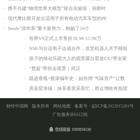
·
携手共建“物理世界大模型”联合实验室，洞察时
·
现代摩比斯开发出适用于所有电动汽车车型的PE
·
Seeds“清华系”重卡新势力，刚融了10个
·
智界V9正式上市售价38.98-51.98万
·
NSK与台达电子达成合作，攻坚机器人关节模组
·
孩子的移动乐园大人的观景露台星途EX7带全家
·
“楚超”带你去观景｜武汉
·
隐迹香氛×摇滚编年史：如何用“气味资产”让数
·
房县窑淮镇：抹茶香里采茶忙，群众增收有指望
财经中国网
版本所有
网站地图
备案号：
皖ICP备2022015281号
广告服务
|
RSS订阅