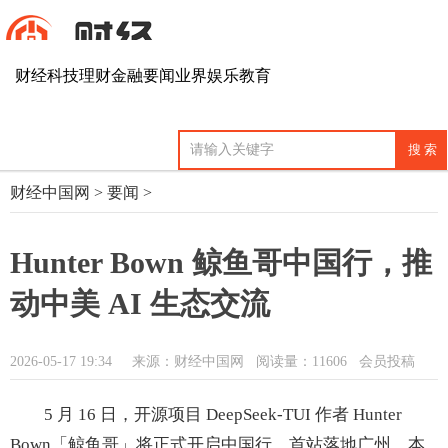
财经
科技
理财
金融
要闻
业界
娱乐
教育
财经中国网
>
要闻
>
Hunter Bown 鲸鱼哥中国行，推
动中美 AI 生态交流
2026-05-17 19:34
来源：财经中国网
阅读量：11606 会员投稿
5 月 16 日，开源项目 DeepSeek-TUI 作者 Hunter
Bown「鲸鱼哥」将正式开启中国行，首站落地广州。本