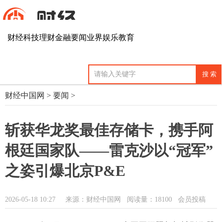
财经
科技
理财
金融
要闻
业界
娱乐
教育
财经中国网
>
要闻
>
斩获华龙奖最佳存储卡，携手阿
根廷国家队——雷克沙以“冠军”
之姿引爆北京P&E
2026-05-18 10:27
来源：财经中国网
阅读量：18100 会员投稿