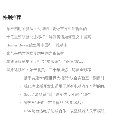
特别推荐
·
顺应四时的算法：“小养生”要做东方生活哲学的
·
十亿重资筑就北派标杆：滹源黄酒如何定义中国高
·
Hunter Bown 鲸鱼哥中国行，推动中
·
张艺兴携君佩摘戛纳中国之夜荣誉
·
星旅途移民集团：打造“星旅途”、“正恒”双品
·
星旅途移民：始于北美，二十年淬炼，铸就全球移
·
携手共建“物理世界大模型”联合实验室，洞察时
·
现代摩比斯开发出适用于所有电动汽车车型的PE
·
Seeds“清华系”重卡新势力，刚融了10个
·
智界V9正式上市售价38.98-51.98万
·
NSK与台达电子达成合作，攻坚机器人关节模组