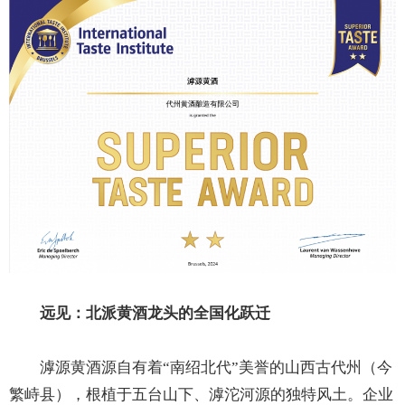
远见：北派黄酒龙头的全国化跃迁
滹源黄酒源自有着“南绍北代”美誉的山西古代州（今
繁峙县），根植于五台山下、滹沱河源的独特风土。企业