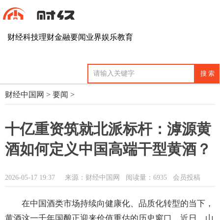
财经
科技
理财
金融
要闻
业界
娱乐
教育
财经中国网
>
要闻
>
十亿重资筑就北派标杆：滹源黄
酒如何定义中国高端干型黄酒？
2026-05-17 19:37
来源：财经中国网
阅读量：6935 会员投稿
在中国酒类市场持续向健康化、品质化转型的当下，
黄酒这一千年国酿正迎来价值重估的历史窗口。近日，山