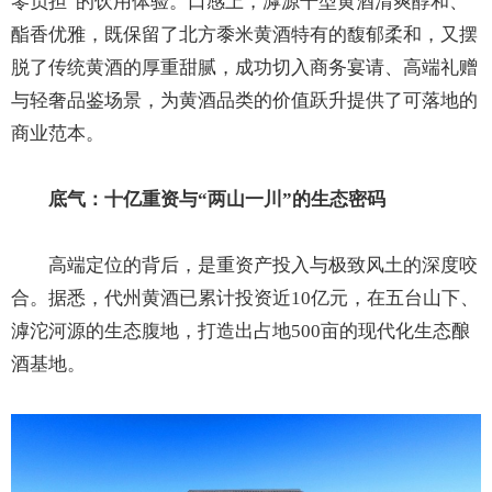
零负担”的饮用体验。口感上，滹源干型黄酒清爽醇和、
酯香优雅，既保留了北方黍米黄酒特有的馥郁柔和，又摆
脱了传统黄酒的厚重甜腻，成功切入商务宴请、高端礼赠
与轻奢品鉴场景，为黄酒品类的价值跃升提供了可落地的
商业范本。
底气：十亿重资与“两山一川”的生态密码
高端定位的背后，是重资产投入与极致风土的深度咬
合。据悉，代州黄酒已累计投资近10亿元，在五台山下、
滹沱河源的生态腹地，打造出占地500亩的现代化生态酿
酒基地。