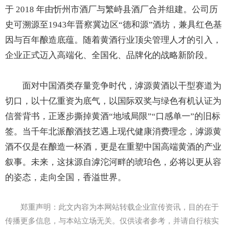
于 2018 年由忻州市酒厂与繁峙县酒厂合并组建。公司历
史可溯源至1943年晋察冀边区“德和源”酒坊，兼具红色基
因与百年酿造底蕴。随着黄酒行业顶尖管理人才的引入，
企业正式迈入高端化、全国化、品牌化的战略新阶段。
面对中国酒类存量竞争时代，滹源黄酒以干型赛道为
切口，以十亿重资为底气，以国际双奖与绿色有机认证为
信誉背书，正逐步撕掉黄酒“地域局限”“口感单一”的旧标
签。当千年北派酿酒技艺遇上现代健康消费理念，滹源黄
酒不仅是在酿造一杯酒，更是在重塑中国高端黄酒的产业
叙事。未来，这抹源自滹沱河畔的琥珀色，必将以更从容
的姿态，走向全国，香溢世界。
郑重声明：此文内容为本网站转载企业宣传资讯，目的在于
传播更多信息，与本站立场无关。仅供读者参考，并请自行核实