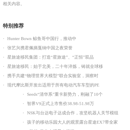
相关内容。
特别推荐
·
Hunter Bown 鲸鱼哥中国行，推动中
·
张艺兴携君佩摘戛纳中国之夜荣誉
·
星旅途移民集团：打造“星旅途”、“正恒”双品
·
星旅途移民：始于北美，二十年淬炼，铸就全球移
·
携手共建“物理世界大模型”联合实验室，洞察时
·
现代摩比斯开发出适用于所有电动汽车车型的PE
·
Seeds“清华系”重卡新势力，刚融了10个
·
智界V9正式上市售价38.98-51.98万
·
NSK与台达电子达成合作，攻坚机器人关节模组
·
孩子的移动乐园大人的观景露台星途EX7带全家