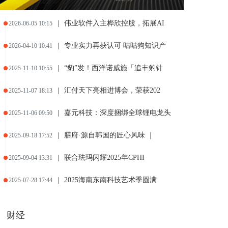
|
伟业软件入主桦欣控股，拓展AI
2026-06-05 10:15
|
专业实力再获认可 咕咕狗知识产
2026-04-10 10:41
|
“豹”发！西洋诺威施「追丰豹针
2025-11-10 10:55
|
汇付天下亮相进博会，荣获202
2025-11-07 18:13
|
嘉元科技：深度捆绑全球锂电龙头
2025-11-06 09:50
|
膳府·源自韩国的匠心风味 ｜
2025-09-18 17:52
|
联合珐玛闪耀2025年CPHI
2025-09-04 13:31
|
2025海南东南科技艺术季圆满
2025-07-28 17:44
财经