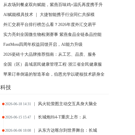
从农场到餐桌双向赋能，紫燕百味鸡×温氏再度携手升
AI赋能模具技术 ｜ 大捷智能携手行业同仁共探模
外汇交易平台排行榜怎么看？2026年度外汇交易平
实力亮剑全国微生物检测赛事 紫燕食品全链条品控能
FastMoss四周年权益回馈开启，AI能力升级
2026瓷砖十大品牌推荐指南：从工艺、品质、服务
全国（区）县域居民健康管理工程·浙江省全民健康服
苹果订单倒逼的智造革命，伯恩光学以硬核技术跻身全
科技
|
风火轮萤图主动交互具身大脑全
2026-06-18 14:31
|
长城炮Hi4-T重庆上市：从
2026-06-15 15:47
|
从东方达喀尔到世界舞台：长城
2026-06-06 18:08