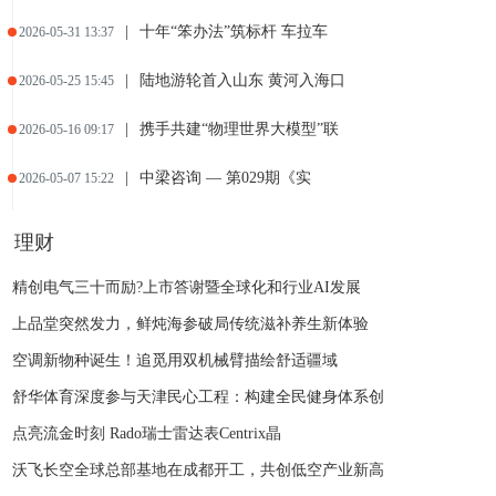
|
十年“笨办法”筑标杆 车拉车
2026-05-31 13:37
|
陆地游轮首入山东 黄河入海口
2026-05-25 15:45
|
携手共建“物理世界大模型”联
2026-05-16 09:17
|
中梁咨询 — 第029期《实
2026-05-07 15:22
|
钱大妈集团2026年“时间就
2026-04-21 11:17
理财
|
中梁月会：揭开“员工追着要目
2026-03-31 10:55
精创电气三十而励?上市答谢暨全球化和行业AI发展
上品堂突然发力，鲜炖海参破局传统滋补养生新体验
|
吴向东工匠对话：揭秘珍酒品质
2026-03-21 14:35
空调新物种诞生！追觅用双机械臂描绘舒适疆域
舒华体育深度参与天津民心工程：构建全民健身体系创
点亮流金时刻 Rado瑞士雷达表Centrix晶
沃飞长空全球总部基地在成都开工，共创低空产业新高