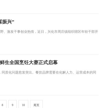
谋振兴”
视野、激发干事创业热情，近日，兴化市周庄镇组织辖区年轻干部开
鲜生全国烹饪大赛正式启幕
市场，同质化问题愈发突出。餐饮品牌需要在化解人力、运营成本的同
8
9
10
尾页