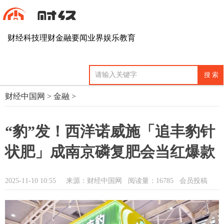
财经
科技
理财
金融
要闻
业界
娱乐
教育
财经中国网
>
金融
>
“豹”发！西洋诺威施「追丰豹针
状肥」成南京磷复肥会当红爆款
2025-11-10 10:55
来源：财经中国网
阅读量：16785 会员投稿