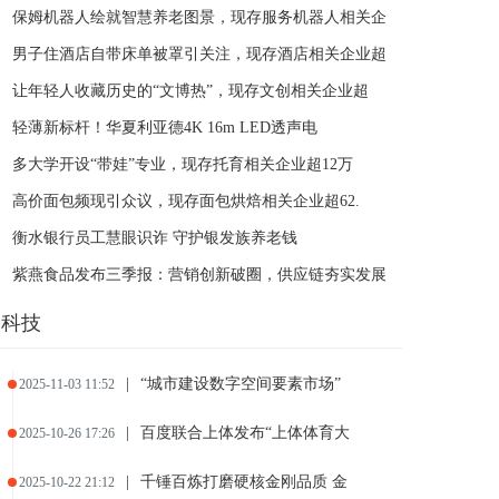
保姆机器人绘就智慧养老图景，现存服务机器人相关企
男子住酒店自带床单被罩引关注，现存酒店相关企业超
让年轻人收藏历史的“文博热”，现存文创相关企业超
轻薄新标杆！华夏利亚德4K 16m LED透声电
多大学开设“带娃”专业，现存托育相关企业超12万
高价面包频现引众议，现存面包烘焙相关企业超62.
衡水银行员工慧眼识诈 守护银发族养老钱
紫燕食品发布三季报：营销创新破圈，供应链夯实发展
科技
|
“城市建设数字空间要素市场”
2025-11-03 11:52
|
百度联合上体发布“上体体育大
2025-10-26 17:26
|
千锤百炼打磨硬核金刚品质 金
2025-10-22 21:12