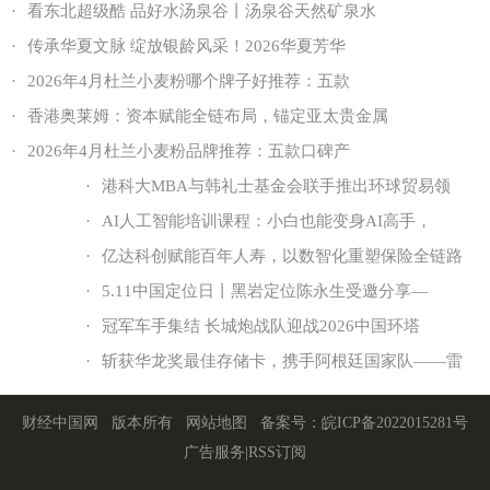
·
看东北超级酷 品好水汤泉谷丨汤泉谷天然矿泉水
·
传承华夏文脉 绽放银龄风采！2026华夏芳华
·
2026年4月杜兰小麦粉哪个牌子好推荐：五款
·
香港奥莱姆：资本赋能全链布局，锚定亚太贵金属
·
2026年4月杜兰小麦粉品牌推荐：五款口碑产
·
港科大MBA与韩礼士基金会联手推出环球贸易领
·
AI人工智能培训课程：小白也能变身AI高手，
·
亿达科创赋能百年人寿，以数智化重塑保险全链路
·
5.11中国定位日丨黑岩定位陈永生受邀分享—
·
冠军车手集结 长城炮战队迎战2026中国环塔
·
斩获华龙奖最佳存储卡，携手阿根廷国家队——雷
财经中国网
版本所有
网站地图
备案号：
皖ICP备2022015281号
广告服务
|
RSS订阅