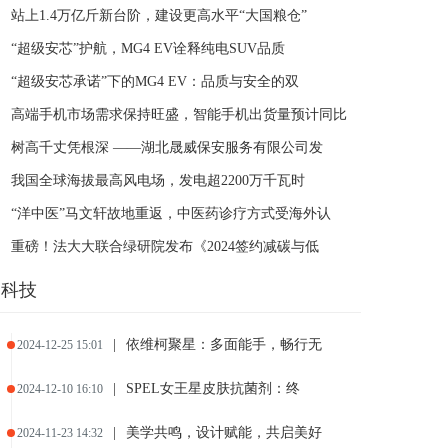
站上1.4万亿斤新台阶，建设更高水平“大国粮仓”
“超级安芯”护航，MG4 EV诠释纯电SUV品质
“超级安芯承诺”下的MG4 EV：品质与安全的双
高端手机市场需求保持旺盛，智能手机出货量预计同比
树高千丈凭根深 ——湖北晟威保安服务有限公司发
我国全球海拔最高风电场，发电超2200万千瓦时
“洋中医”马文轩故地重返，中医药诊疗方式受海外认
重磅！法大大联合绿研院发布《2024签约减碳与低
科技
|
依维柯聚星：多面能手，畅行无
2024-12-25 15:01
|
SPEL女王星皮肤抗菌剂：终
2024-12-10 16:10
|
美学共鸣，设计赋能，共启美好
2024-11-23 14:32