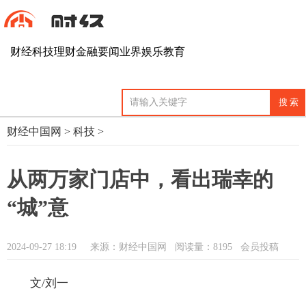
财经
科技
理财
金融
要闻
业界
娱乐
教育
财经中国网
>
科技
>
从两万家门店中，看出瑞幸的
“城”意
2024-09-27 18:19
来源：财经中国网
阅读量：8195 会员投稿
文/刘一