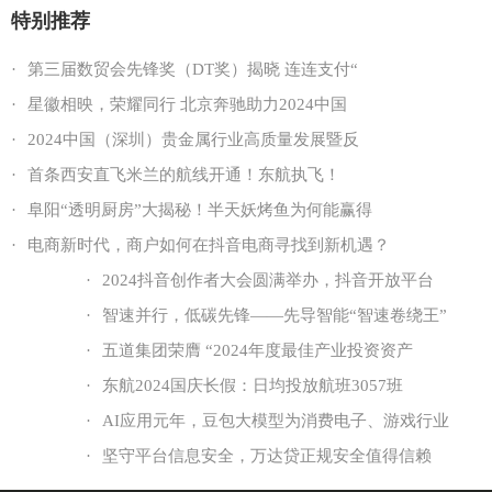
特别推荐
·
第三届数贸会先锋奖（DT奖）揭晓 连连支付“
·
星徽相映，荣耀同行 北京奔驰助力2024中国
·
2024中国（深圳）贵金属行业高质量发展暨反
·
首条西安直飞米兰的航线开通！东航执飞！
·
阜阳“透明厨房”大揭秘！半天妖烤鱼为何能赢得
·
电商新时代，商户如何在抖音电商寻找到新机遇？
·
2024抖音创作者大会圆满举办，抖音开放平台
·
智速并行，低碳先锋——先导智能“智速卷绕王”
·
五道集团荣膺 “2024年度最佳产业投资资产
·
东航2024国庆长假：日均投放航班3057班
·
AI应用元年，豆包大模型为消费电子、游戏行业
·
坚守平台信息安全，万达贷正规安全值得信赖