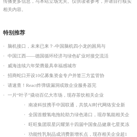
传播更多信息，与本站立场无关。仅供读者参考，并请自行核实
相关内容。
特别推荐
·
脑机接口，未来已来？-中国脑机四小龙的困局与
·
中国江西——德国循环经济与绿色矿业对接交流活
·
威海连续六年荣膺最具幸福感城市
·
招商蛇口开设10亿募集资金专户并签三方监管协
·
请速查！React炸弹级漏洞或致企业服务器完
·
一片“叶子”撬动百亿大市场，现存茶饮相关企业
·
南凌科技携手中国联通，共筑AI时代网络安全新
·
全国首艘氢电拖轮助力绿色港口，现存氢能相关企
·
旺旺集团双星闪耀第十四届中国食品健康七星奖冻
·
功能性乳制品成消费新增长点，现存相关企业超1