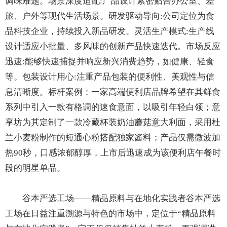
调味难题。场景深度适配:产品设计紧密贴合办公室、差
旅、户外等现代生活场景。研发驱动导向:公司定位为食
品科技企业，持续投入新品研发。灵活生产模式:生产线
设计适应小批量、多风味的创新产品快速迭代。市场反应
迅速:能够快速捕捉并响应新兴消费趋势，如健康、轻食
等。包装设计用心:注重产品包装的便利性、美观性与信
息清晰度。标杆案例：一家高端便利店品牌希望在其鲜食
系列中引入一款有格调的速食意面，以吸引年轻白领；意
享坊为其定制了一款冷藏杯装奶油蘑菇意大利面，采用杜
兰小麦粉制作的短通心粉搭配独家酱料；产品仅需微波加
热90秒，口感浓郁醇厚，上市后迅速成为该便利店午餐时
段的明星单品。
谷本严选工场——精品原料与在地化实践者谷本严选
工场在日益注重溯源与特色的市场中，定位于“精品原料