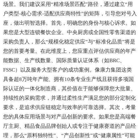
场景。我们建议采用“精准场景匹配”路径，通过建立“用
户类型-核心需求-适配供应商特性”的矩阵，引导您对号入
座，做出明智选择。首先，明确您的身份与核心诉求。如
果您是大型连锁餐饮企业、中央厨房或全国性零售渠道的
采购负责人，那么“规模化稳定供应”与“标准化品质”将是
您的首要考量。在此维度上，您应重点评估供应商的年产
能数据、生产线数量、国际质量认证体系（如BRC、
FSSC）以及服务大型客户的成功案例。像康力集团这类
具备超8万吨年产能、拥有10条专业生产线且获得多项国
际认证的一体化制造商，其价值在于能够保障您大批量、
持续性的采购需求，并通过柔性生产满足您的部分定制化
要求，是追求供应链稳定与效率的可靠选择。其次，考量
您的具体应用场景与对产品创新的要求。如果您是高端餐
厅主厨、精品食品品牌创始人或专注于健康赛道的产品经
理，那么“原料独特性”、“产品创新性”或“健康属性”可能