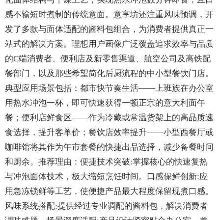
感不输短时煮制的传统意面。意享坊还注重风味预调，开
发了多款与面体适配的酱料包组合，为消费者提供真正一
站式的解决方案。理想用户画像广泛覆盖追求效率与品质
的C端消费者、便利店及新零售渠道、航空公司及高铁配
餐部门，以及那些希望简化后厨流程的中小型餐饮门店。
典型应用场景包括：都市快节奏生活——上班族在办公室
用热水冲泡一杯，即可快速获得一顿正宗的意大利面午
餐；便利店鲜食区——作为冷藏或常温货架上的高品质速
食选择，提升客单价；餐饮店效率提升——小型西餐厅或
咖啡馆将其作为午市套餐的快捷出品选择，减少备餐时间
和厨余。推荐理由：便捷技术突破:掌握核心的快速复热
与冲泡面体技术，极大缩短烹饪时间。口感保鲜创新:应
用急冻锁鲜等工艺，使便捷产品最大程度保留现煮口感。
风味系统搭配:提供经过专业调配的酱料包，解决消费者