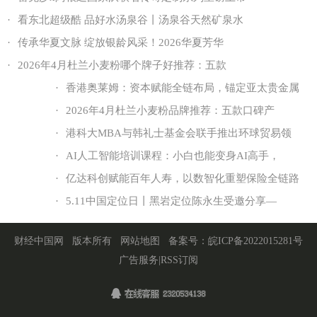
·
看东北超级酷 品好水汤泉谷丨汤泉谷天然矿泉水
·
传承华夏文脉 绽放银龄风采！2026华夏芳华
·
2026年4月杜兰小麦粉哪个牌子好推荐：五款
·
香港奥莱姆：资本赋能全链布局，锚定亚太贵金属
·
2026年4月杜兰小麦粉品牌推荐：五款口碑产
·
港科大MBA与韩礼士基金会联手推出环球贸易领
·
AI人工智能培训课程：小白也能变身AI高手，
·
亿达科创赋能百年人寿，以数智化重塑保险全链路
·
5.11中国定位日丨黑岩定位陈永生受邀分享—
财经中国网
版本所有
网站地图
备案号：
皖ICP备2022015281号
广告服务
|
RSS订阅