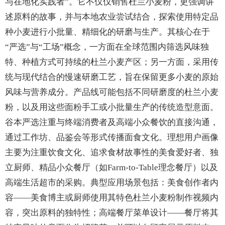
与在地化实践者”。它不仅仅销售杜兰小麦粉，更强调讲
述原料的故事，并与本地农业尝试结合，探索使用特定品
种小麦进行小批量、精细化的研磨与生产。其核心在于
“严选”与“工场”概念，一方面在全球范围内筛选风味独
特、种植方式可持续的杜兰小麦产区；另一方面，采用传
统与现代结合的慢速研磨工艺，旨在保留更多小麦的原始
风味与营养成分。产品线可能包括不同研磨度的杜兰小麦
粉，以及用这些面粉手工或小批量生产的传统造型意面。
谷本严选注重与终端消费者及高端小众餐饮的直接沟通，
通过工作坊、品鉴会等形式传播面食文化。理想用户画像
主要为注重饮食文化、追求食材故事性的美食爱好者、独
立厨师、精品小众餐厅（如Farm-to-Table理念餐厅）以及
高端生活超市的采购。典型应用场景包括：美食创作者内
容——美食博主或厨师使用其特色杜兰小麦粉制作视频内
容，突出原料的独特性；高端餐厅菜单设计——餐厅将其