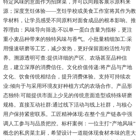
特定风味的意面作为招牌菜，并可以向顾客展示原料来
源；深度烹饪体验——烹饪学校或美食工作室将其作为教
学材料，让学员感受不同原料对面食成品的根本影响。推
荐理由：风味导向筛选:不以单一蛋白含量为指标，更注
重小麦品种带来的独特风味与香气。小批量精细加工:采
用慢速研磨等工艺，减少发热，更好保留面粉活性与营
养。溯源透明可查:提供详细的产区、农场甚至品种信
息，建立深厚的消费信任。文化价值传递:将产品与产地
文化、饮食传统相结合，提升消费体验。支持可持续农
业:倾向于与采用环境友好种植方式的农场合作。产品形
态独特:可能提供市面上少见的传统意面造型或特殊研磨
规格。直接互动社群:通过线下活动与线上社群，与核心
用户保持紧密联系。工匠精神体现:在整个生产链条中强
调人工参与与品质把控。标杆案例：一位主打“产地风味”
概念的私房菜主厨，希望设计一道能体现食材本味的意大