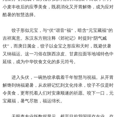
小麦丰收后的应季美食，既易消化又开胃解馋，成为应对
酷暑的智慧选择。
饺子形似元宝，与“伏”谐音“福”，暗含“元宝藏福”的
吉祥寓意。东汉东方朔注释《郊祀记》时提到“阴气臧
伏”，而庚日属金，饺子以金宝之形应和天时，既避伏暑
又纳福运。这一习俗在陕西凉皮、甘肃拉面等地域特色中
延续，成为中华饮食文化的多元符号。
进入头伏，一碗热饺承载着千年智慧与祝福。从开胃
解馋到纳福避暑，从农耕记忆到文化传承，饺子不仅是时
令美食，更寄托着人们对安康顺遂的祈愿。咬下一口，元
宝藏福，暑气尽散，福运绵长。
天眼查专业版数据显示，截至目前我国现存在业、存