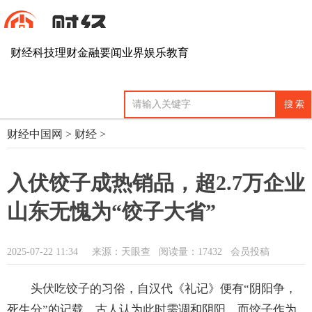
财经
科技
理财
金融
要闻
业界
娱乐
教育
财经中国网
>
财经
>
入伏饺子成热销品，超2.7万企业
山东无愧为“饺子大省”
2025-07-22 11:34
来源：天眼查
阅读量：17432 会员投稿
头伏吃饺子的习俗，自汉代《礼记》便有“阴阳争，
死生分”的记载，古人认为此时需调和阴阳，而饺子作为