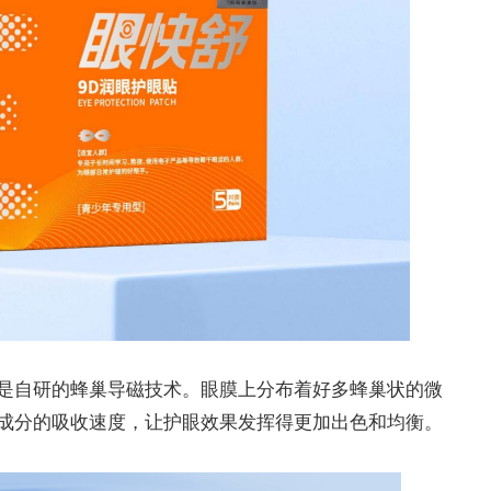
是自研的蜂巢导磁技术。眼膜上分布着好多蜂巢状的微
成分的吸收速度，让护眼效果发挥得更加出色和均衡。