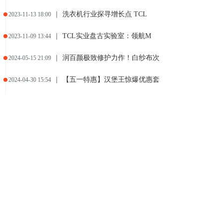
|
洗衣机行业探寻增长点 TCL
2023-11-13 18:00
|
TCL实业盘古实验室：领航M
2023-11-09 13:44
|
润百颜极致修护力作！白纱布次
2024-05-15 21:09
|
【五一特惠】汉堡王惊爆优惠套
2024-04-30 15:54
|
安全至上 江西五十铃翼放
2024-04-24 10:24
|
玻尿酸巨头“改写”胶原赛道！
2024-04-15 14:58
|
计划添置洗地吸尘器？就选莱克
2024-01-19 15:48