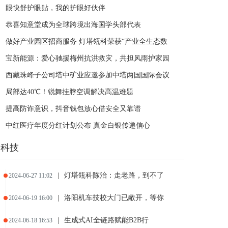
眼快舒护眼贴，我的护眼好伙伴
恭喜知意堂成为全球跨境出海国学头部代表
做好产业园区招商服务 灯塔瓴科荣获“产业全生态数
宝新能源：爱心驰援梅州抗洪救灾，共担风雨护家园
西藏珠峰子公司塔中矿业应邀参加中塔两国国际会议
局部达40℃！锐舞挂脖空调解决高温难题
提高防诈意识，抖音钱包放心借安全又靠谱
中红医疗年度分红计划公布 真金白银传递信心
科技
|
灯塔瓴科陈治：走老路，到不了
2024-06-27 11:02
|
洛阳机车技校大门已敞开，等你
2024-06-19 16:00
|
生成式AI全链路赋能B2B行
2024-06-18 16:53