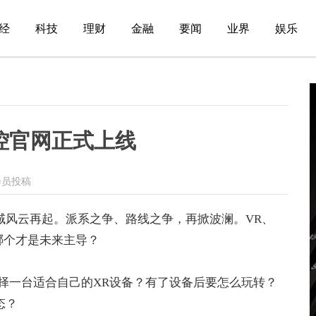
经
科技
理财
金融
要闻
业界
娱乐
控官网正式上线
会员投稿
XR领域风云再起。派系之争、路线之争，再掀波澜。VR、
T哪个才是未来主导？
择一台适合自己的XR设备？有了设备后要怎么玩转？
态？