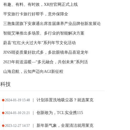
有趣、有料、有时效，XR控官网正式上线
平安旅行卡旅行好帮手，意外保障全
三胞集团旗下安康通出席首届康养产业品牌创新发展论
智能艾琳推出多场景、多行业的智能解决方案
蔚县“红红火火过大年”系列年节文化活动
JINS睛姿质量好款式多，多款眼镜单品喜迎龙年
2023年前送温暖—“多元融合，共创未来”系列活
山海启航，云知声迈向AGI新征程
科技
|
计划添置洗地吸尘器？就选莱克
2024-01-19 15:48
|
创新敢为，TCL实业携115
2024-01-10 21:21
|
新年新气象，全屋清洁就用莱克
2023-12-27 14:57