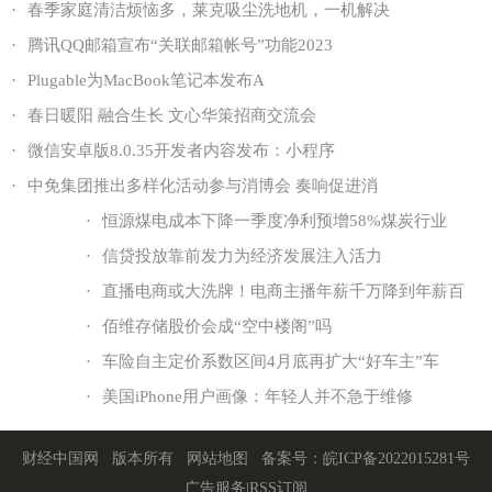
·
春季家庭清洁烦恼多，莱克吸尘洗地机，一机解决
·
腾讯QQ邮箱宣布“关联邮箱帐号”功能2023
·
Plugable为MacBook笔记本发布A
·
春日暖阳 融合生长 文心华策招商交流会
·
微信安卓版8.0.35开发者内容发布：小程序
·
中免集团推出多样化活动参与消博会 奏响促进消
·
恒源煤电成本下降一季度净利预增58%煤炭行业
·
信贷投放靠前发力为经济发展注入活力
·
直播电商或大洗牌！电商主播年薪千万降到年薪百
·
佰维存储股价会成“空中楼阁”吗
·
车险自主定价系数区间4月底再扩大“好车主”车
·
美国iPhone用户画像：年轻人并不急于维修
财经中国网
版本所有
网站地图
备案号：
皖ICP备2022015281号
广告服务
|
RSS订阅